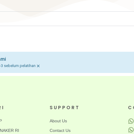
ami
×
-3 sebelum pelatihan
RI
SUPPORT
C
P
About Us
EMNAKER RI
Contact Us