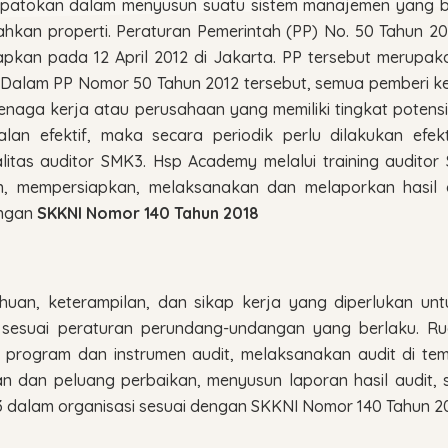
 patokan dalam menyusun suatu sistem manajemen yang b
kan properti. Peraturan Pemerintah (PP) No. 50 Tahun 2
apkan pada 12 April 2012 di Jakarta. PP tersebut merupak
. Dalam PP Nomor 50 Tahun 2012 tersebut, semua pemberi k
aga kerja atau perusahaan yang memiliki tingkat potensi
lan efektif, maka secara periodik perlu dilakukan efekt
litas auditor SMK3. Hsp Academy melalui training audit
, mempersiapkan, melaksanakan dan melaporkan hasil 
engan
SKKNI Nomor 140 Tahun 2018
an, keterampilan, dan sikap kerja yang diperlukan unt
suai peraturan perundang-undangan yang berlaku. Ruan
rogram dan instrumen audit, melaksanakan audit di te
aian dan peluang perbaikan, menyusun laporan hasil audit
 dalam organisasi sesuai dengan SKKNI Nomor 140 Tahun 2