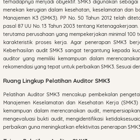
terhadapnya menjadi obyektif. SMK3 digunakan sebagai
menekan kerugian dalam kesehatan, keselamatan dan bah
Manajemen K3 (SMK3). PP No. 50 Tahun 2012 telah ditet
pasal 87 UU No. 13 Tahun 2003 tentang Ketenagakerjaan
terutama perusahaan yang mempekerjakan minimal 100 ten
karakteristik proses kerja. Agar penerapan SMK3 berja
Keberhasilan audit SMK3 sangat tergantung kepada kua
auditor yang memiliki kemampuan dalam merencanakan
rekomendasi yang tepat untuk perbaikan SMK3. Sesuai d
Ruang Lingkup Pelatihan Auditor SMK3
Pelatihan Auditor SMK3 mencakup pembekalan pengetahu
Manajemen Keselamatan dan Kesehatan Kerja (SMK3) se
kemampuan dalam merencanakan audit, mempersiapkan p
mengevaluasi bukti audit, mengidentifikasi ketidaksesu
perbaikan guna meningkatkan efektivitas penerapan SMK3