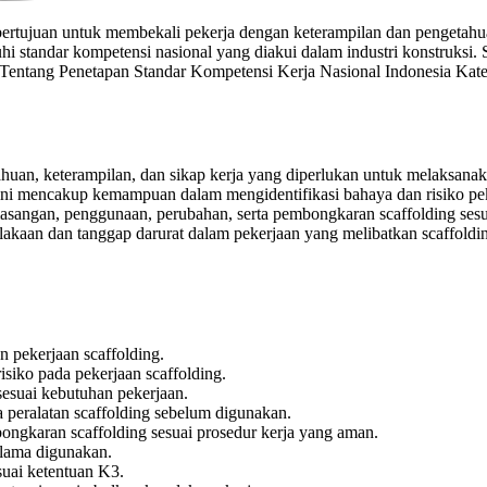
 bertujuan untuk membekali pekerja dengan keterampilan dan pengetahu
hi standar kompetensi nasional yang diakui dalam industri konstruksi
Tentang Penetapan Standar Kompetensi Kerja Nasional Indonesia Kat
n, keterampilan, dan sikap kerja yang diperlukan untuk melaksanakan 
ini mencakup kemampuan dalam mengidentifikasi bahaya dan risiko pe
sangan, penggunaan, perubahan, serta pembongkaran scaffolding sesua
akaan dan tanggap darurat dalam pekerjaan yang melibatkan scaffoldin
 pekerjaan scaffolding.
siko pada pekerjaan scaffolding.
sesuai kebutuhan pekerjaan.
peralatan scaffolding sebelum digunakan.
gkaran scaffolding sesuai prosedur kerja yang aman.
elama digunakan.
suai ketentuan K3.