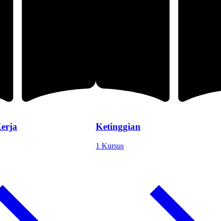
erja
Ketinggian
1 Kursus