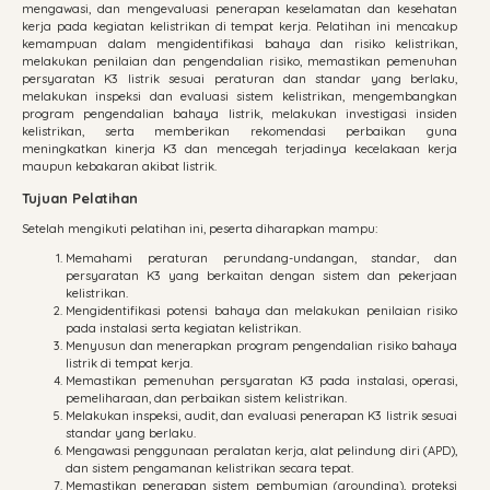
mengawasi, dan mengevaluasi penerapan keselamatan dan kesehatan
kerja pada kegiatan kelistrikan di tempat kerja. Pelatihan ini mencakup
kemampuan dalam mengidentifikasi bahaya dan risiko kelistrikan,
melakukan penilaian dan pengendalian risiko, memastikan pemenuhan
persyaratan K3 listrik sesuai peraturan dan standar yang berlaku,
melakukan inspeksi dan evaluasi sistem kelistrikan, mengembangkan
program pengendalian bahaya listrik, melakukan investigasi insiden
kelistrikan, serta memberikan rekomendasi perbaikan guna
meningkatkan kinerja K3 dan mencegah terjadinya kecelakaan kerja
maupun kebakaran akibat listrik.
Tujuan Pelatihan
Setelah mengikuti pelatihan ini, peserta diharapkan mampu:
Memahami peraturan perundang-undangan, standar, dan
persyaratan K3 yang berkaitan dengan sistem dan pekerjaan
kelistrikan.
Mengidentifikasi potensi bahaya dan melakukan penilaian risiko
pada instalasi serta kegiatan kelistrikan.
Menyusun dan menerapkan program pengendalian risiko bahaya
listrik di tempat kerja.
Memastikan pemenuhan persyaratan K3 pada instalasi, operasi,
pemeliharaan, dan perbaikan sistem kelistrikan.
Melakukan inspeksi, audit, dan evaluasi penerapan K3 listrik sesuai
standar yang berlaku.
Mengawasi penggunaan peralatan kerja, alat pelindung diri (APD),
dan sistem pengamanan kelistrikan secara tepat.
Memastikan penerapan sistem pembumian (grounding), proteksi