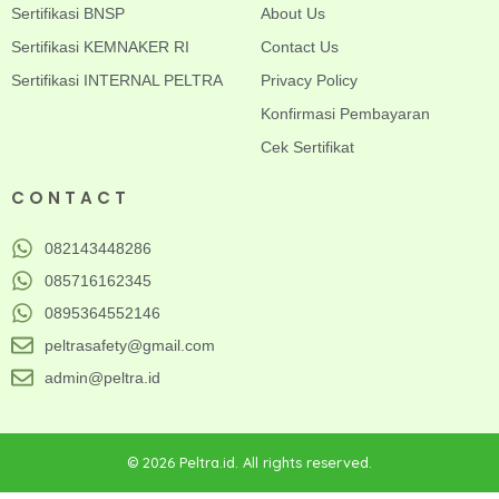
Sertifikasi BNSP
About Us
Sertifikasi KEMNAKER RI
Contact Us
Sertifikasi INTERNAL PELTRA
Privacy Policy
Konfirmasi Pembayaran
Cek Sertifikat
CONTACT
082143448286
085716162345
0895364552146
peltrasafety@gmail.com
admin@peltra.id
© 2026 Peltra.id. All rights reserved.