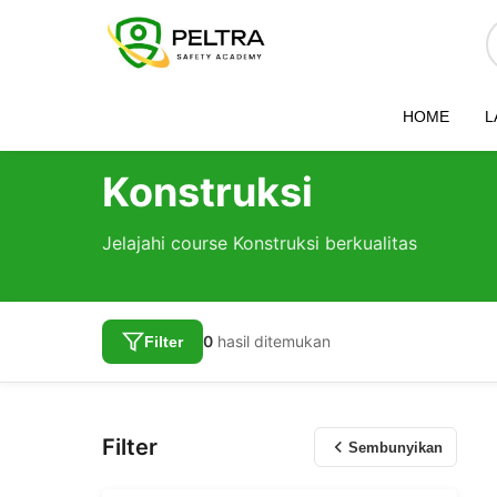
HOME
L
Home
/
Courses
/
Category
/
Konstruksi
Konstruksi
Jelajahi course Konstruksi berkualitas
0
hasil ditemukan
Filter
Filter
Sembunyikan