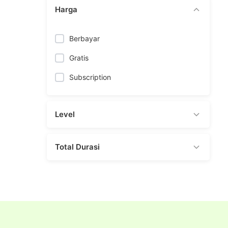
Harga
Berbayar
Gratis
Subscription
Level
Loading...
Total Durasi
0-1 Jam
1-3 Jam
3-6 Jam
6+ Jam