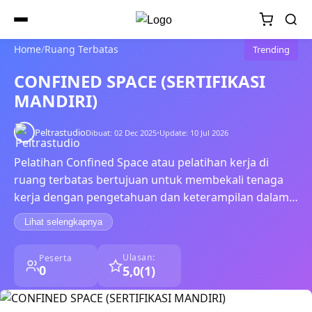
Home
/
Ruang Terbatas
Trending
CONFINED SPACE (SERTIFIKASI
MANDIRI)
Peltrastudio
Dibuat: 02 Dec 2025
•
Update: 10 Jul 2026
Pelatihan Confined Space atau pelatihan kerja di
ruang terbatas bertujuan untuk membekali tenaga
kerja dengan pengetahuan dan keterampilan dalam
mengenali,
Lihat selengkapnya
Ulasan:
Peserta
0
5,0
(1)