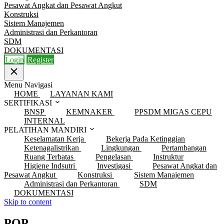
Pesawat Angkat dan Pesawat Angkut
Konstruksi
Sistem Manajemen
Administrasi dan Perkantoran
SDM
DOKUMENTASI
Login
Register
Menu Navigasi
HOME
LAYANAN KAMI
SERTIFIKASI
BNSP
KEMNAKER
PPSDM MIGAS CEPU
INTERNAL
PELATIHAN MANDIRI
Keselamatan Kerja
Bekerja Pada Ketinggian
Ketenagalistrikan
Lingkungan
Pertambangan
Ruang Terbatas
Pengelasan
Instruktur
Higiene Indsutri
Investigasi
Pesawat Angkat dan
Pesawat Angkut
Konstruksi
Sistem Manajemen
Administrasi dan Perkantoran
SDM
DOKUMENTASI
Skip to content
POP