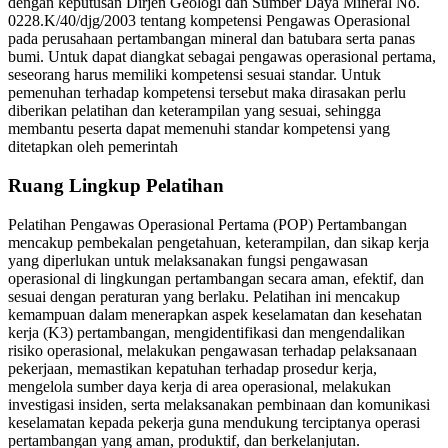
dengan keputusan Dirjen Geologi dan Sumber Daya Mineral No.
0228.K/40/djg/2003 tentang kompetensi Pengawas Operasional
pada perusahaan pertambangan mineral dan batubara serta panas
bumi. Untuk dapat diangkat sebagai pengawas operasional pertama,
seseorang harus memiliki kompetensi sesuai standar. Untuk
pemenuhan terhadap kompetensi tersebut maka dirasakan perlu
diberikan pelatihan dan keterampilan yang sesuai, sehingga
membantu peserta dapat memenuhi standar kompetensi yang
ditetapkan oleh pemerintah
Ruang Lingkup Pelatihan
Pelatihan Pengawas Operasional Pertama (POP) Pertambangan
mencakup pembekalan pengetahuan, keterampilan, dan sikap kerja
yang diperlukan untuk melaksanakan fungsi pengawasan
operasional di lingkungan pertambangan secara aman, efektif, dan
sesuai dengan peraturan yang berlaku. Pelatihan ini mencakup
kemampuan dalam menerapkan aspek keselamatan dan kesehatan
kerja (K3) pertambangan, mengidentifikasi dan mengendalikan
risiko operasional, melakukan pengawasan terhadap pelaksanaan
pekerjaan, memastikan kepatuhan terhadap prosedur kerja,
mengelola sumber daya kerja di area operasional, melakukan
investigasi insiden, serta melaksanakan pembinaan dan komunikasi
keselamatan kepada pekerja guna mendukung terciptanya operasi
pertambangan yang aman, produktif, dan berkelanjutan.