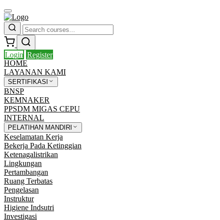
Login
Register
HOME
LAYANAN KAMI
SERTIFIKASI
BNSP
KEMNAKER
PPSDM MIGAS CEPU
INTERNAL
PELATIHAN MANDIRI
Keselamatan Kerja
Bekerja Pada Ketinggian
Ketenagalistrikan
Lingkungan
Pertambangan
Ruang Terbatas
Pengelasan
Instruktur
Higiene Indsutri
Investigasi