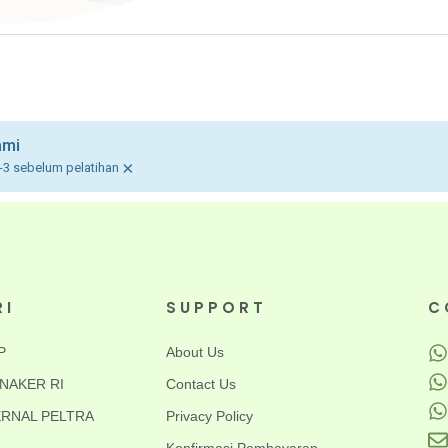
ami
×
-3 sebelum pelatihan
RI
SUPPORT
C
P
About Us
EMNAKER RI
Contact Us
NTERNAL PELTRA
Privacy Policy