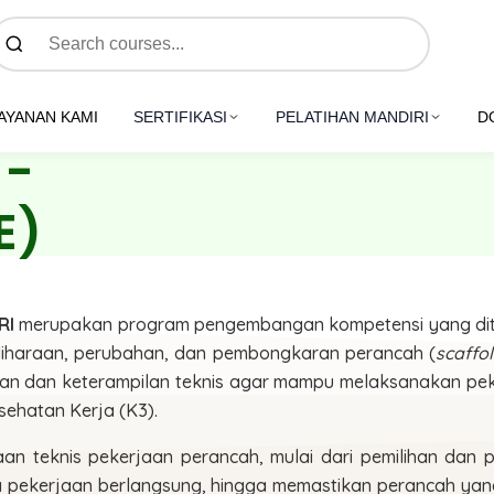
AYANAN KAMI
SERTIFIKASI
PELATIHAN MANDIRI
D
 -
E)
RI
merupakan program pengembangan kompetensi yang ditu
liharaan, perubahan, dan pembongkaran perancah (
scaffo
uan dan keterampilan teknis agar mampu melaksanakan pe
sehatan Kerja (K3).
an teknis pekerjaan perancah, mulai dari pemilihan dan
a pekerjaan berlangsung, hingga memastikan perancah yang