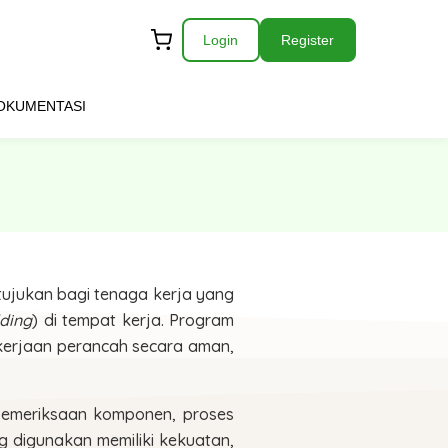
Login
Register
OKUMENTASI
jukan bagi tenaga kerja yang
lding
) di tempat kerja. Program
kerjaan perancah secara aman,
 pemeriksaan komponen, proses
 digunakan memiliki kekuatan,